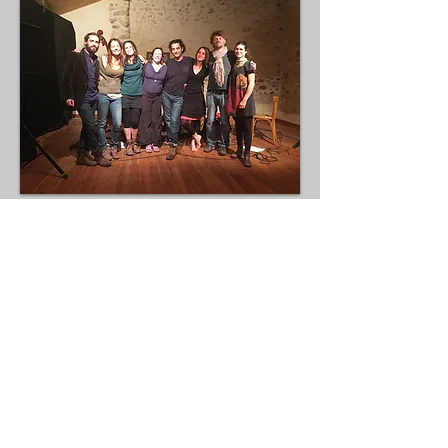
CONTACT
Nous privilégions les mails pour un
premier contact:
etautreschosesinutiles@gmail.com
Equipe administrative:
Lucas Dedieu Anglade, président