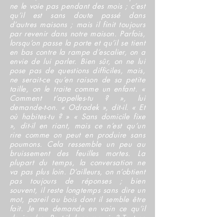
ne le voie pas pendant des mois ; c’est
qu’il est sans doute passé dans
d’autres maisons ; mais il finit toujours
par revenir dans notre maison. Parfois,
lorsqu’on passe la porte et qu’il se tient
en bas contre la rampe d’escalier, on a
envie de lui parler. Bien sûr, on ne lui
pose pas de questions difficiles, mais,
ne serait-ce qu’en raison de sa petite
taille, on le traite comme un enfant. «
Comment t’appelles-tu ? », lui
demande-t-on. « Odradek », dit-il. « Et
où habites-tu ? » « Sans domicile fixe
», dit-il en riant, mais ce n’est qu’un
rire comme on peut en produire sans
poumons. Cela ressemble un peu au
bruissement des feuilles mortes. La
plupart du temps, la conversation ne
va pas plus loin. D’ailleurs, on n’obtient
pas toujours de réponses ; bien
souvent, il reste longtemps sans dire un
mot, pareil au bois dont il semble être
fait.
Je me demande en vain ce qu’il