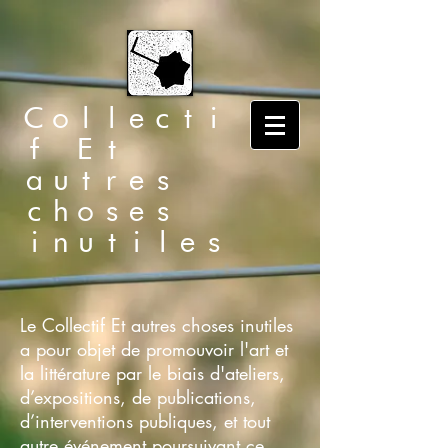
Collecti
f Et
autres
choses
inutiles
Le Collectif Et autres choses inutiles
a pour objet de promouvoir l'art et
la littérature par le biais d'ateliers,
d’expositions, de publications,
d’interventions publiques, et tout
autre événement poursuivant ce