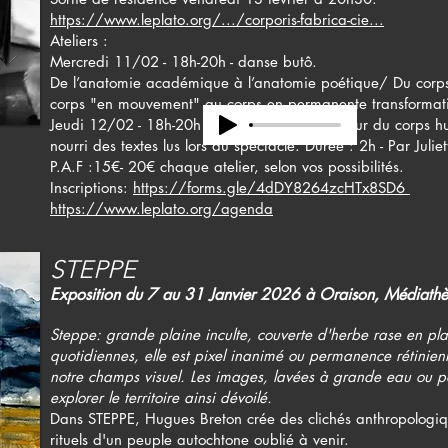
https://www.leplato.org/.../corporis-fabrica-cie...
Ateliers :
Mercredi 11/02 - 18h-20h - danse butô.
De l’anatomie académique à l’anatomie poétique/ Du cor
corps "en mouvement" au corps en permanente transformatio
Jeudi 12/02 - 18h-20h - Atelier d’écriture autour du corps 
nourri des textes lus lors du spectacle. Durée : 2h - Par Julie
P.A.F :15€- 20€ chaque atelier, selon vos possibilités.
Inscriptions:
https://forms.gle/4dDY8264zcHTx8SD6
https://www.leplato.org/agenda
STEPPE
Exposition du 7 au 31 Janvier 2026 à Oraison, Médiathè
Steppe: grande plaine inculte, couverte d'herbe rase en p
quotidiennes, elle est pixel inanimé ou permanence rétinien
notre champs visuel. Les images, lavées à grande eau ou pol
explorer le territoire ainsi dévoilé.
Dans STEPPE, Hugues Breton crée des clichés anthropologi
rituels d'un peuple autochtone oublié à venir.