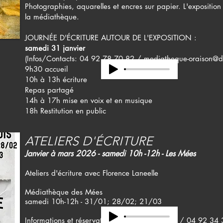
Photographies, aquarelles et encres sur papier. L'exposition 
la médiathèque.
JOURNÉE D'ÉCRITURE AUTOUR DE L'EXPOSITION :
samedi 31 janvier
(Infos/Contacts: 04 92 78 70 82 /
mediatheque-oraison@dl
9h30 accueil
10h à 13h écriture
Repas partagé
14h à 17h mise en voix et en musique
18h Restitution en public
ATELIERS D'ÉCRITURE
Janvier à mars 2026 - samedi 10h -12h - Les Mées
Ateliers d'écriture avec Florence Laneelle
Médiathèque des Mées
samedi 10h-12h - 31/01; 28/02; 21/03
​Informations et réservation :
lesmees@paam.fr
/ 04 92 34 