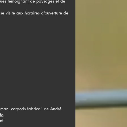
ques témoignant de paysages et de
se visite aux horaires d'ouverture de
umani corporis fabrica" de André
fo
nt.