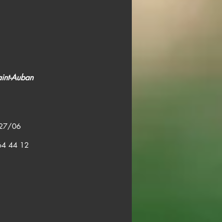
aint-Auban
 27/06
64 44 12