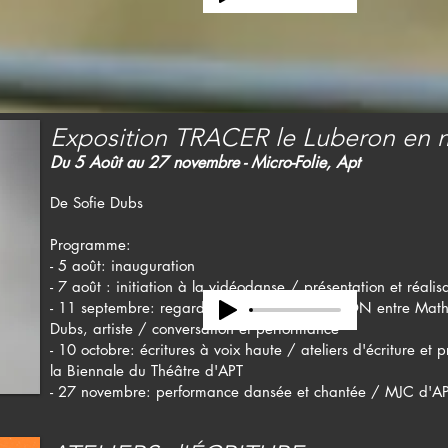
Exposition TRACER le Luberon en
Du 5 Août au 27 novembre - Micro-Folie, Apt
De Sofie Dubs
Programme:
- 5 août: inauguration
- 7 août : initiation à la vidéodanse / présentation et réalis
- 11 septembre: regards croisés sur le LUBERON entre Math
Dubs, artiste / conversation et performance
- 10 octobre: écritures à voix haute / ateliers d'écriture et
la Biennale du Théâtre d'APT
- 27 novembre: performance dansée et chantée / MJC d'A