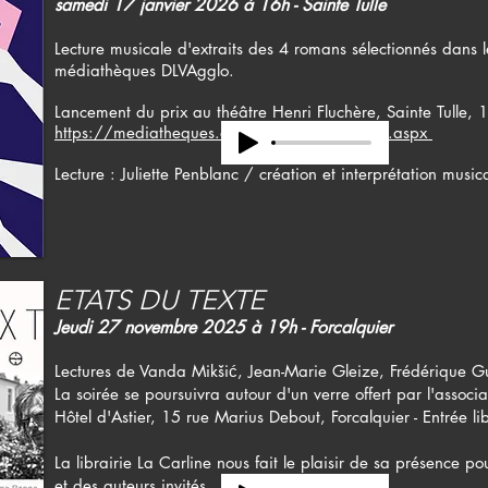
samedi 17 janvier 2026 à 16h - Sainte Tulle
Lecture musicale d'extraits des 4 romans sélectionnés dans l
médiathèques DLVAgglo.
Lancement du prix au théâtre Henri Fluchère, Sainte Tulle, 
https://mediatheques.dlva.fr/prix-des-lecteurs.aspx
Lecture : Juliette Penblanc / création et interprétation music
ETATS DU TEXTE
Jeudi 27 novembre 2025 à 19h - Forcalquier
Lectures de Vanda Mikšić, Jean-Marie Gleize, Frédérique Gu
La soirée se poursuivra autour d'un verre offert par l'associa
​Hôtel d'Astier, 15 rue Marius Debout, Forcalquier - Entrée li
La librairie
La Carline nous fait le plaisir de sa présence pou
et des auteurs invités.