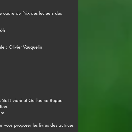
e cadre du Prix des lecteurs des
16h
ale : Olivier Vauquelin
état-Liviani et Guillaume Boppe.
tion.
bre.
r vous proposer les livres des autrices