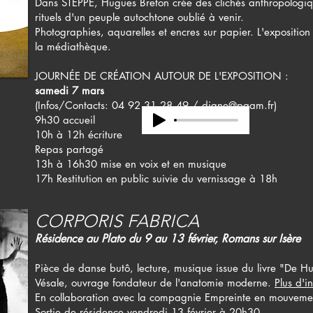
Dans STEPPE, Hugues Breton crée des clichés anthropologi
rituels d'un peuple autochtone oublié à venir.
Photographies, aquarelles et encres sur papier. L'exposition 
la médiathèque.
JOURNÉE DE CRÉATION AUTOUR DE L'EXPOSITION :
samedi 7 mars
(Infos/Contacts: 04 92 31 28 49 /
digne@paam.fr
)
9h30 accueil
10h à 12h écriture
Repas partagé
13h à 16h30 mise en voix et en musique
17h Restitution en public suivie du vernissage à 18h
CORPORIS FABRICA
Résidence au Plato du 9 au 13 février, Romans sur Isère
Pièce de danse butô, lecture, musique issue du livre "De H
Vésale, ouvrage fondateur de l'anatomie moderne.
Plus d'in
En collaboration avec la compagnie Empreinte en mouveme
Sortie de résidence vendredi 13 février à 20h30.