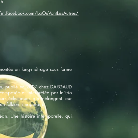
1h
//m.facebook.com/LaOuVontLesAutres/
 montée en long-métrage sous forme
 Tan, publié en 2007 chez DARGAUD
composée et interprétée par le trio
ours éclectiques qui mélangent leur
 un folklore imaginaire
céan. Une histoire intemporelle, qui