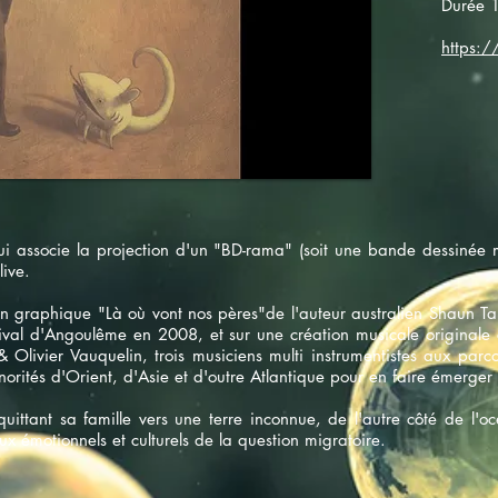
Durée 
https:
ui associe la projection d'un "BD-rama" (soit une bande dessinée
live.
man graphique "Là où vont nos pères"de l'auteur australien Shaun
tival d'Angoulême en 2008, et sur une création musicale originale 
 Olivier Vauquelin, trois musiciens multi instrumentistes aux parc
norités d'Orient, d'Asie et d'outre Atlantique pour en faire émerger
quittant sa famille vers une terre inconnue, de l'autre côté de l'o
x émotionnels et culturels de la question migratoire.