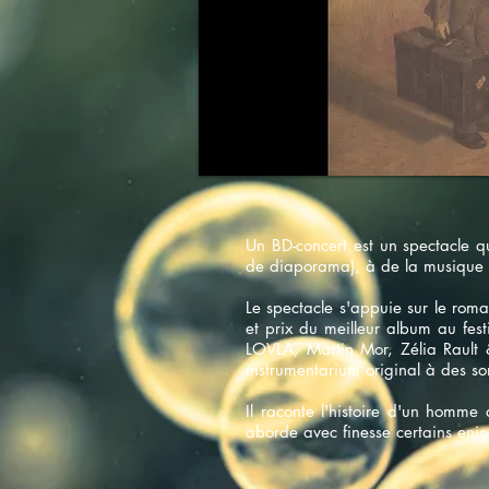
Un BD-concert est un spectacle q
de diaporama), à de la musique 
Le spectacle s'appuie sur le ro
et prix du meilleur album au fes
LOVLA, Martin Mor, Zélia Rault &
instrumentarium original à des so
Il raconte l'histoire d'un homme 
aborde avec finesse certains enjeu