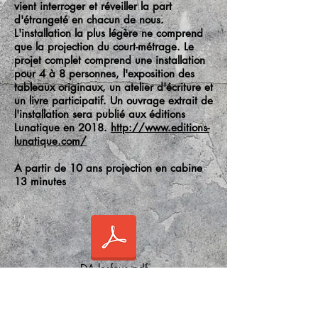
vient interroger et réveiller la part
d'étrangeté en chacun de nous.
L'installation la plus légère ne comprend
que la projection du court-métrage. Le
projet complet comprend une installation
pour 4 à 8 personnes, l'exposition des
tableaux originaux, un atelier d'écriture et
un livre participatif. Un ouvrage extrait de
l'installation sera publié aux éditions
Lunatique en 2018.
http://www.editions-
lunatique.com/
A partir de 10 ans projection en cabine
13 minutes
DA lesfous.pdf