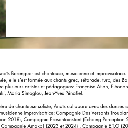
Anaïs Berenguer est chanteuse, musicienne et improvisatrice.
e, elle s’est formée aux chants grec, séfarade, turc, des Ba
vec plusieurs artistes et pédagogues: Françoise Atlan, Eléonor
i, Maria Simoglou, Jean-Yves Pénafiel.
ière de chanteuse soliste, Anaïs collabore avec des danseurs,
musicienne improvisatrice: Compagnie Des Versants Troublan
tion 2018), Compagnie Presentoinstant (Echoing Perception 
 Compagnie Amako! (2023 et 2024) , Compagnie E.T.O (20